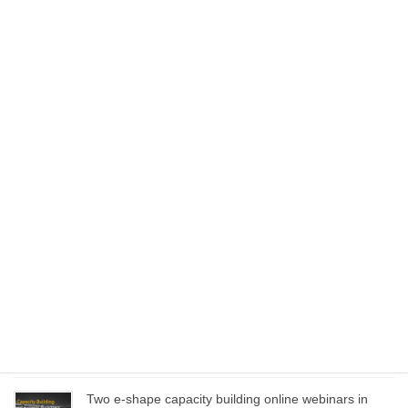
November 6-10 — GEO Week 2023
Ottobre 9, 2023
October 2-4 — EuroGEO Workshop 2023
Settembre 7, 2023
June 15-16 – Open Data and Open Knowledge
workshop
Aprile 21, 2023
June 13-14 – GEO Symposium 2023
Aprile 21, 2023
Two e-shape capacity building online webinars in